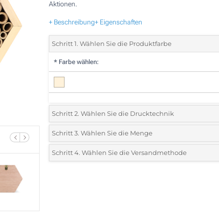
Aktionen.
+ Beschreibung
+ Eigenschaften
Schritt 1. Wählen Sie die Produktfarbe
*
Farbe wählen:
Schritt 2. Wählen Sie die Drucktechnik
*
Wählen Sie die Druck- und Farbtechniken für Ihr Logo:
Schritt 3. Wählen Sie die Menge
*
Bitte wählen Sie Ihre gewünschte Menge
Schritt 4. Wählen Sie die Versandmethode
Lasergravur (Auf einer Seite)
Menge
Standard
Stückpreis
Ohne Werbedruck
5
10