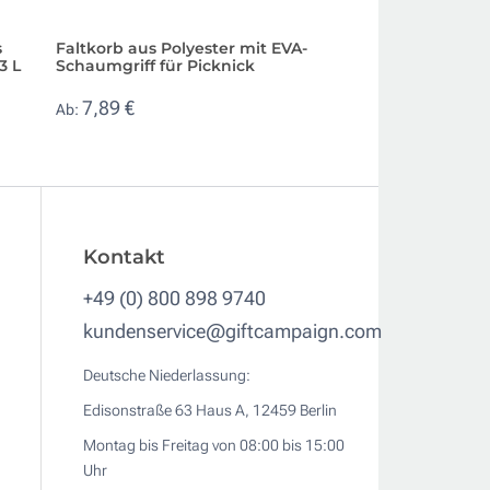
s
Faltkorb aus Polyester mit EVA-
Grillset mit Utens
3 L
Schaumgriff für Picknick
Schneidebrett im 
7,89 €
9,23 €
Ab:
Ab:
Kontakt
+49 (0) 800 898 9740
kundenservice@giftcampaign.com
Deutsche Niederlassung:
Edisonstraße 63 Haus A, 12459 Berlin
Montag bis Freitag von 08:00 bis 15:00
Uhr