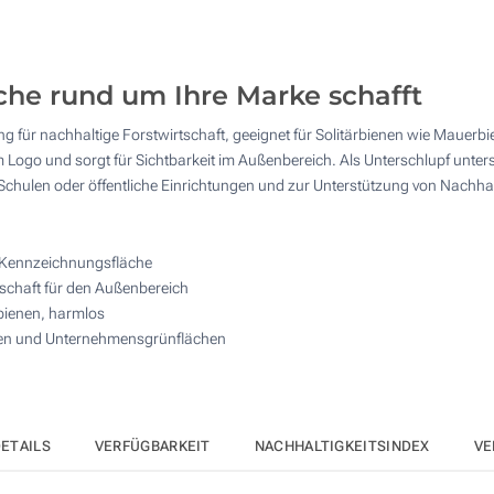
25
50
che rund um Ihre Marke schafft
100
ng für nachhaltige Forstwirtschaft, geeignet für Solitärbienen wie Mauerb
Andere Menge :
m Logo und sorgt für Sichtbarkeit im Außenbereich. Als Unterschlupf unter
Aktualisieren
 Schulen oder öffentliche Einrichtungen und zur Unterstützung von Nac
t Kennzeichnungsfläche
rtschaft für den Außenbereich
bienen, harmlos
len und Unternehmensgrünflächen
ETAILS
VERFÜGBARKEIT
NACHHALTIGKEITSINDEX
VE