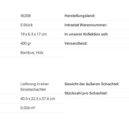
56308
Herstellungsland:
5 Stück
Intrastat Warennummer:
19 x 6.3 x 17 cm
In unserer Kollektion seit:
400 gr
Versandland:
Bambus, Holz
Lieferung in einer
Gewicht der äußeren Schachtel:
Einzelschachtel
Stückzahl pro Schachtel:
40.5 x 22.5 x 37.6 cm
0.034 m³