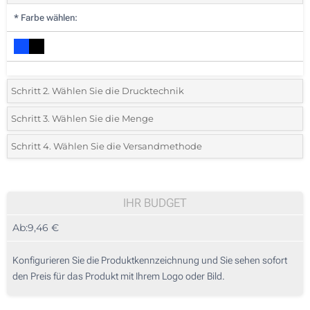
*
Farbe wählen:
Schritt 2. Wählen Sie die Drucktechnik
*
Wählen Sie die Druck- und Farbtechniken für Ihr Logo:
Schritt 3. Wählen Sie die Menge
*
Bitte wählen Sie Ihre gewünschte Menge
Schritt 4. Wählen Sie die Versandmethode
1 Farbig (Vorderseite)
Menge
Standard
Stückpreis
Vollfarbe (Vorderseite)
5
IHR BUDGET
Ohne Werbedruck
Ab:
9,46 €
10
25
Konfigurieren Sie die Produktkennzeichnung und Sie sehen sofort
den Preis für das Produkt mit Ihrem Logo oder Bild.
50