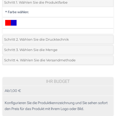
Schritt 1. Wählen Sie die Produktfarbe
*
Farbe wählen:
Schritt 2. Wählen Sie die Drucktechnik
*
Wählen Sie die Druck- und Farbtechniken für Ihr Logo:
Schritt 3. Wählen Sie die Menge
*
Bitte wählen Sie Ihre gewünschte Menge
Schritt 4. Wählen Sie die Versandmethode
1 Farbig (Auf einer Seite)
Menge
Standard
Stückpreis
2 Farbig (Auf einer Seite)
25
IHR BUDGET
3 Farbig (Auf einer Seite)
Ab:
1,00 €
50
4 Farbig (Auf einer Seite)
125
Konfigurieren Sie die Produktkennzeichnung und Sie sehen sofort
Ohne Werbedruck
den Preis für das Produkt mit Ihrem Logo oder Bild.
250