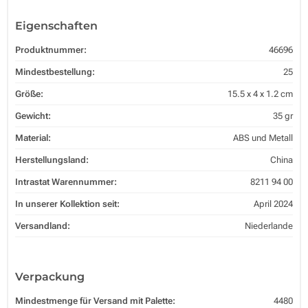
Eigenschaften
Produktnummer:
46696
Mindestbestellung:
25
Größe:
15.5 x 4 x 1.2 cm
Gewicht:
35 gr
Material:
ABS und Metall
Herstellungsland:
China
Intrastat Warennummer:
8211 94 00
In unserer Kollektion seit:
April 2024
Versandland:
Niederlande
Verpackung
Mindestmenge für Versand mit Palette:
4480