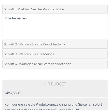
Schritt 1. Wählen Sie die Produktfarbe
*
Farbe wählen:
Schritt 2. Wählen Sie die Drucktechnik
*
Wählen Sie die Druck- und Farbtechniken für Ihr Logo:
Schritt 3. Wählen Sie die Menge
*
Bitte wählen Sie Ihre gewünschte Menge
Schritt 4. Wählen Sie die Versandmethode
1 Farbig (Auf einer Seite)
Menge
Standard
Stückpreis
2 Farbig (Auf einer Seite)
25
IHR BUDGET
3 Farbig (Auf einer Seite)
Ab:
0,55 €
50
4 Farbig (Auf einer Seite)
125
Konfigurieren Sie die Produktkennzeichnung und Sie sehen sofort
Digitaldruck (Auf einer Seite)
den Preis für das Produkt mit Ihrem Logo oder Bild.