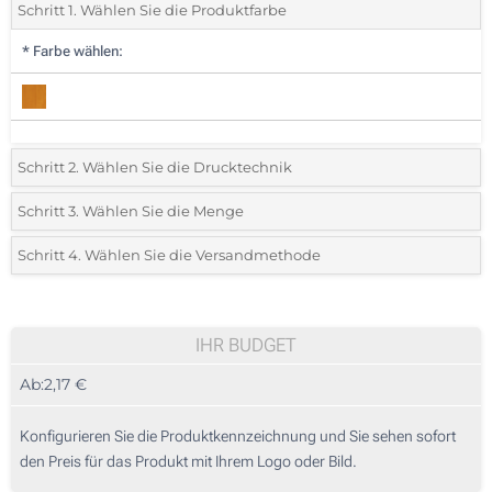
Schritt 1. Wählen Sie die Produktfarbe
*
Farbe wählen:
Schritt 2. Wählen Sie die Drucktechnik
*
Wählen Sie die Druck- und Farbtechniken für Ihr Logo:
Schritt 3. Wählen Sie die Menge
*
Bitte wählen Sie Ihre gewünschte Menge
Schritt 4. Wählen Sie die Versandmethode
1 Farbig (Auf einer Seite)
Menge
Standard
Stückpreis
Lasergravur (Auf einer Seite)
35
IHR BUDGET
Digitaldruck in Vollfarbe (Auf einer Seite)
Ab:
2,17 €
70
Ohne Werbedruck
175
Konfigurieren Sie die Produktkennzeichnung und Sie sehen sofort
den Preis für das Produkt mit Ihrem Logo oder Bild.
350