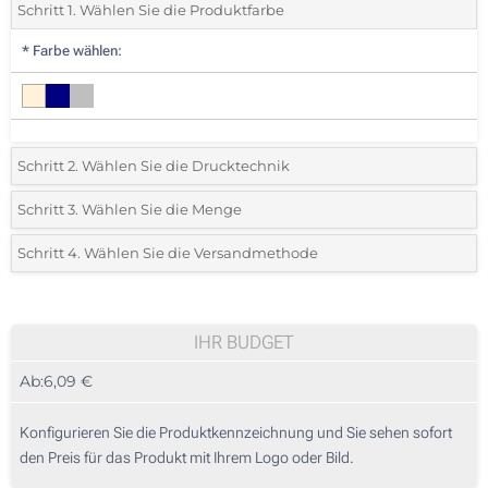
Schritt 1. Wählen Sie die Produktfarbe
*
Farbe wählen:
Schritt 2. Wählen Sie die Drucktechnik
*
Wählen Sie die Druck- und Farbtechniken für Ihr Logo:
Schritt 3. Wählen Sie die Menge
*
Bitte wählen Sie Ihre gewünschte Menge
Schritt 4. Wählen Sie die Versandmethode
Lasergravur rund (Auf einem Lederetikett)
Menge
Standard
Stückpreis
Ohne Werbedruck
5
IHR BUDGET
Ab:
6,09 €
10
25
Konfigurieren Sie die Produktkennzeichnung und Sie sehen sofort
den Preis für das Produkt mit Ihrem Logo oder Bild.
50