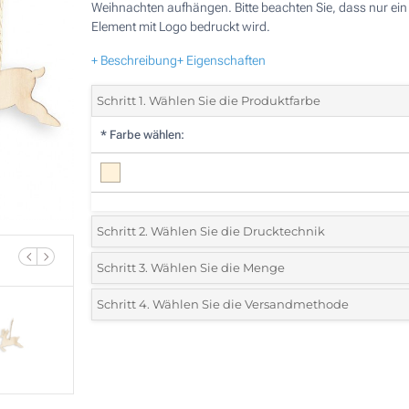
Weihnachten aufhängen. Bitte beachten Sie, dass nur ein
Element mit Logo bedruckt wird.
+ Beschreibung
+ Eigenschaften
Schritt 1. Wählen Sie die Produktfarbe
*
Farbe wählen:
Schritt 2. Wählen Sie die Drucktechnik
*
Wählen Sie die Druck- und Farbtechniken für Ihr Logo:
Schritt 3. Wählen Sie die Menge
*
Bitte wählen Sie Ihre gewünschte Menge
Schritt 4. Wählen Sie die Versandmethode
1 Farbig (Auf einer Seite)
Menge
Standard
Stückpreis
Lasergravur (Auf einer Seite)
25
Ohne Werbedruck