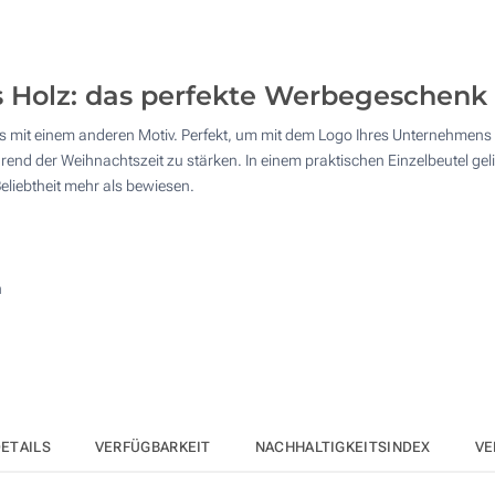
50
125
Holz: das perfekte Werbegeschenk 
250
 mit einem anderen Motiv. Perfekt, um mit dem Logo Ihres Unternehmens p
500
 der Weihnachtszeit zu stärken. In einem praktischen Einzelbeutel gelief
Andere Menge :
 Beliebtheit mehr als bewiesen.
Aktualisieren
n
ETAILS
VERFÜGBARKEIT
NACHHALTIGKEITSINDEX
VE