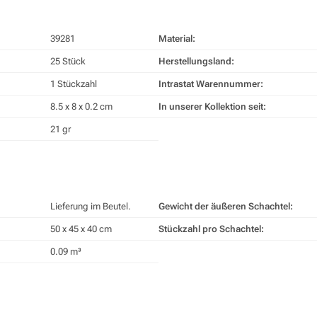
39281
Material:
25 Stück
Herstellungsland:
1 Stückzahl
Intrastat Warennummer:
8.5 x 8 x 0.2 cm
In unserer Kollektion seit:
21 gr
Lieferung im Beutel.
Gewicht der äußeren Schachtel:
50 x 45 x 40 cm
Stückzahl pro Schachtel:
0.09 m³