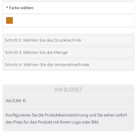
*
Farbe wählen:
Schritt 2. Wählen Sie die Drucktechnik
*
Wählen Sie die Druck- und Farbtechniken für Ihr Logo:
Schritt 3. Wählen Sie die Menge
*
Bitte wählen Sie Ihre gewünschte Menge
Schritt 4. Wählen Sie die Versandmethode
1 Farbig (Auf das Ornament)
Menge
Standard
Stückpreis
Lasergravur (Auf das Ornament)
205
IHR BUDGET
Ohne Werbedruck
Ab:
0,86 €
410
1025
Konfigurieren Sie die Produktkennzeichnung und Sie sehen sofort
den Preis für das Produkt mit Ihrem Logo oder Bild.
2050