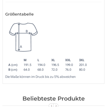
Größentabelle
M
L
XL
XXL
3XL
A
(cm)
191.5
194.0
196.5
199.0
201.0
B
(cm)
64.0
68.0
72.0
76.0
80.0
Die Maße können im Druck bis zu 5% abweichen
Beliebteste Produkte