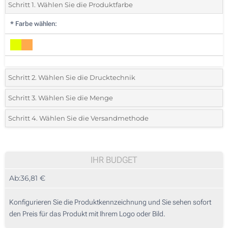
Schritt 1. Wählen Sie die Produktfarbe
*
Farbe wählen:
Schritt 2. Wählen Sie die Drucktechnik
*
Wählen Sie die Druck- und Farbtechniken für Ihr Logo:
Schritt 3. Wählen Sie die Menge
*
Mindestbestellmenge 5 (Gesamte Bestellung)
Schritt 4. Wählen Sie die Versandmethode
1 Farbig (Auf einer Seite)
Standard
Wählen Sie eine Farbe, um zu sehen, welche Mengen und Größen
2 Farbig (Auf einer Seite)
verfügbar sind.
IHR BUDGET
3 Farbig (Auf einer Seite)
Ab:
36,81 €
Preis berechnen
Ohne Werbedruck
Konfigurieren Sie die Produktkennzeichnung und Sie sehen sofort
den Preis für das Produkt mit Ihrem Logo oder Bild.