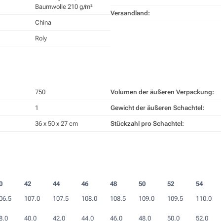
Baumwolle 210 g/m²
Versandland:
China
Roly
750
Volumen der äußeren Verpackung:
1
Gewicht der äußeren Schachtel:
36 x 50 x 27 cm
Stückzahl pro Schachtel:
0
42
44
46
48
50
52
54
06.5
107.0
107.5
108.0
108.5
109.0
109.5
110.0
8.0
40.0
42.0
44.0
46.0
48.0
50.0
52.0