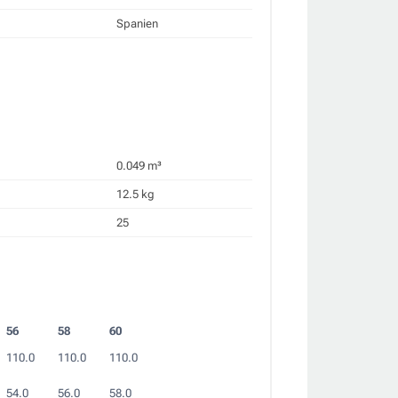
Spanien
0.049 m³
12.5 kg
25
56
58
60
110.0
110.0
110.0
54.0
56.0
58.0