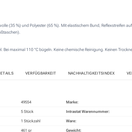
Preis berechnen
4 Farbig (Auf einer Seite)
Vollfarbdruck (Auf einer Seite)
le (35 %) und Polyester (65 %). Mit elastischem Bund, Reflexstreifen au
säßtaschen).
Sticken (Auf einer Seite)
el. Bei maximal 110 °C bügeln. Keine chemische Reinigung. Keinen Trockn
Ohne Werbedruck
ETAILS
VERFÜGBARKEIT
NACHHALTIGKEITSINDEX
VE
49554
Marke:
5 Stück
Intrastat Warennummer:
1 Stückzahl
Ware:
461 gr
Gewicht: