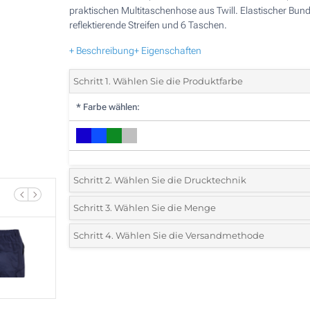
praktischen Multitaschenhose aus Twill. Elastischer Bund
reflektierende Streifen und 6 Taschen.
+ Beschreibung
+ Eigenschaften
Schritt 1. Wählen Sie die Produktfarbe
*
Farbe wählen:
Schritt 2. Wählen Sie die Drucktechnik
*
Wählen Sie die Druck- und Farbtechniken für Ihr Logo:
Schritt 3. Wählen Sie die Menge
*
Mindestbestellmenge 5 (Gesamte Bestellung)
Schritt 4. Wählen Sie die Versandmethode
1 Farbig (Auf einer Seite)
Standard
Wählen Sie eine Farbe, um zu sehen, welche Mengen und
2 Farbig (Auf einer Seite)
Größen verfügbar sind.
3 Farbig (Auf einer Seite)