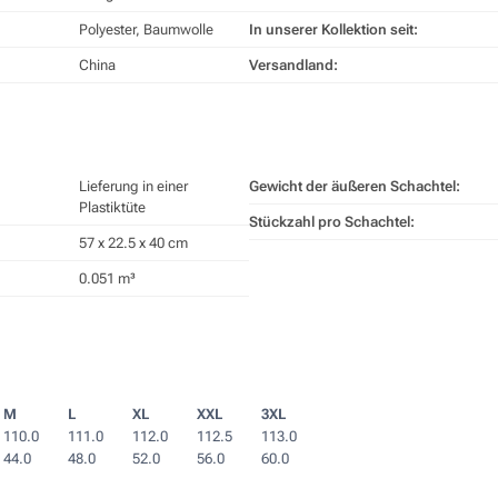
Polyester, Baumwolle
In unserer Kollektion seit:
China
Versandland:
Lieferung in einer
Gewicht der äußeren Schachtel:
Plastiktüte
Stückzahl pro Schachtel:
57 x 22.5 x 40 cm
0.051 m³
M
L
XL
XXL
3XL
110.0
111.0
112.0
112.5
113.0
44.0
48.0
52.0
56.0
60.0