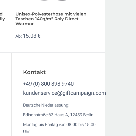
nd
Unisex-Polyesterhose mit vielen
Unisex-Jeans-Be
ily
Taschen 140g/m² Roly Direct
Baumwolle mit
Warmor
Mehrzwecktasche
15,03 €
12,63 €
Ab:
Ab:
Kontakt
+49 (0) 800 898 9740
kundenservice@giftcampaign.com
Deutsche Niederlassung:
Edisonstraße 63 Haus A, 12459 Berlin
Montag bis Freitag von 08:00 bis 15:00
Uhr