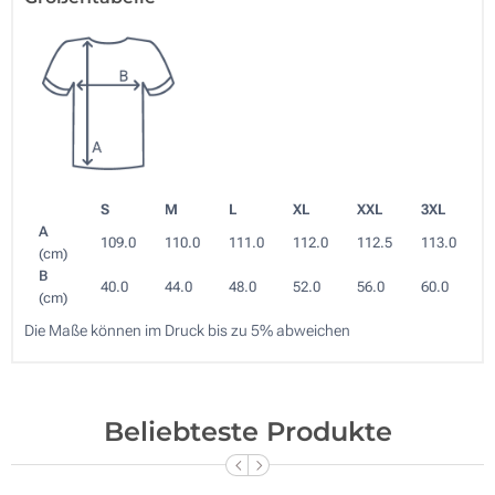
S
M
L
XL
XXL
3XL
A
109.0
110.0
111.0
112.0
112.5
113.0
(cm)
B
40.0
44.0
48.0
52.0
56.0
60.0
(cm)
Die Maße können im Druck bis zu 5% abweichen
Beliebteste Produkte