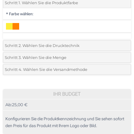
Schritt 1. Wählen Sie die Produktfarbe
*
Farbe wählen:
Schritt 2. Wählen Sie die Drucktechnik
*
Wählen Sie die Druck- und Farbtechniken für Ihr Logo:
Schritt 3. Wählen Sie die Menge
*
Mindestbestellmenge 5 (Gesamte Bestellung)
Schritt 4. Wählen Sie die Versandmethode
1 Farbig (Auf einer Seite)
Standard
Wählen Sie eine Farbe, um zu sehen, welche Mengen und Größen
2 Farbig (Auf einer Seite)
verfügbar sind.
IHR BUDGET
3 Farbig (Auf einer Seite)
Ab:
25,00 €
Preis berechnen
4 Farbig (Auf einer Seite)
Konfigurieren Sie die Produktkennzeichnung und Sie sehen sofort
Vollfarbdruck (Auf einer Seite)
den Preis für das Produkt mit Ihrem Logo oder Bild.