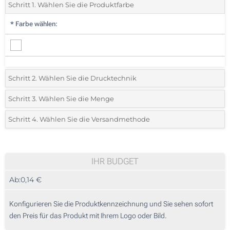
Schritt 1. Wählen Sie die Produktfarbe
*
Farbe wählen:
Schritt 2. Wählen Sie die Drucktechnik
*
Wählen Sie die Druck- und Farbtechniken für Ihr Logo:
Schritt 3. Wählen Sie die Menge
*
Bitte wählen Sie Ihre gewünschte Menge
Schritt 4. Wählen Sie die Versandmethode
1 Farbig (Auf einer Seite)
Menge
Standard
Stückpreis
2 Farbig (Auf einer Seite)
610
IHR BUDGET
3 Farbig (Auf einer Seite)
Ab:
0,14 €
1220
4 Farbig (Auf einer Seite)
3050
Konfigurieren Sie die Produktkennzeichnung und Sie sehen sofort
Digitaldruck in Vollfarbe (Auf einer Seite)
den Preis für das Produkt mit Ihrem Logo oder Bild.
6100