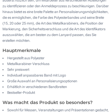
äußerst nützlich sein, um Mitarbeiter aus verschiedenen Abteilungen
zu identifizieren oder den Anmeldeprozess zu beschleunigen. Darüber
hinaus bietet es eine breite Palette an Personalisierungsmöglichkeiten,
die es ermöglichen, die Farbe des Polyesterbandes und seine Breite
Karabiner mit Krokodil-Verschluss
(15, 20 oder 25 mm), die Art des Metallkarabiners, die Position der
Markierung, den Sicherheitsverschluss und die Art des Identifikators
8.7 x 5.3 cm
auszuwählen, die am besten zu dem Lanyard passen, das Sie
erstellen möchten.
Hauptmerkmale
Hergestellt aus Polyester
Karabiner Kombi
Metallkarabiner-Verschluss
Sehr preiswert
5.3 x 8.5 cm
Individuell anpassbares Band mit Logo
Große Auswahl an Personalisierungsoptionen
Erhältlich in verschiedenen Bandbreiten
Bestseller-Produkt
Verstellbarer Clip
Was macht das Produkt so besonders?
Sowohl für Messen, Veranstaltungen und Präsentationen gedacht,