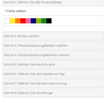
Schritt 1. Wählen Sie die Produktfarbe
*
Farbe wählen:
Schritt 2. Breite wählen
*
Breite des Bandes wählen:
Schritt 3. Personalisierungsfarben wählen
*
Wählen Sie die Druck- und Farbtechniken für Ihr Logo:
Schritt 4. Personalisierungsbereich wählen
15mm
*
Wo möchten Sie Ihr Logo drucken?:
Schritt 5. Wählen Sie die Schnalle
1-farbiger Druck
*
Lassen Sie uns wissen, ob Sie eine Schnalle hinzufügen möchten:
Schritt 6. Wählen Sie den Karabiner-Typ
2-farbiger Druck
1 Seite
Schritt 7. Wählen Sie die Kennzeichnung
Standard-Metall-Karabiner
3-farbiger Druck
Ohne Schnalle
Schritt 8. Wählen Sie die Menge
Ohne Kennzeichnung
4-farbiger Druck
*
Bitte wählen Sie Ihre gewünschte Menge