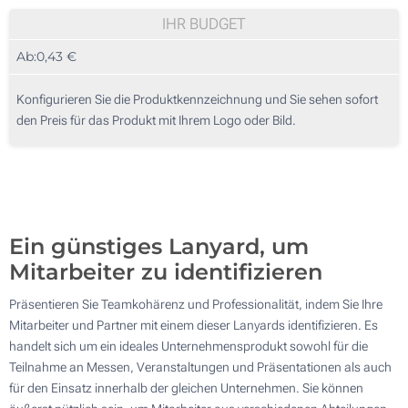
Ohne Werbedruck
100
IHR BUDGET
Ab:
0,43 €
200
Ovaler Metall-Karabiner
20mm
500
9.4 x 6.1 cm
Konfigurieren Sie die Produktkennzeichnung und Sie sehen sofort
den Preis für das Produkt mit Ihrem Logo oder Bild.
1000
2000
Ovaler Karabiner aus Plastik
Aktualisieren
Andere Menge :
10.6 x 6.7 cm
Ein günstiges Lanyard, um
2 Seiten
Mitarbeiter zu identifizieren
Mit Schnalle
Präsentieren Sie Teamkohärenz und Professionalität, indem Sie Ihre
Mitarbeiter und Partner mit einem dieser Lanyards identifizieren. Es
25mm
Karabiner als Clip
handelt sich um ein ideales Unternehmensprodukt sowohl für die
Teilnahme an Messen, Veranstaltungen und Präsentationen als auch
10.1 x 15.5 cm
für den Einsatz innerhalb der gleichen Unternehmen. Sie können