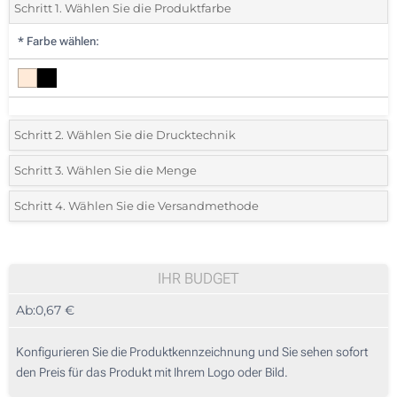
Schritt 1. Wählen Sie die Produktfarbe
*
Farbe wählen:
Schritt 2. Wählen Sie die Drucktechnik
*
Wählen Sie die Druck- und Farbtechniken für Ihr Logo:
Schritt 3. Wählen Sie die Menge
*
Bitte wählen Sie Ihre gewünschte Menge
Schritt 4. Wählen Sie die Versandmethode
1 Farbig (Auf einer Seite)
Menge
Standard
Stückpreis
Ohne Werbedruck
25
IHR BUDGET
Ab:
0,67 €
50
125
Konfigurieren Sie die Produktkennzeichnung und Sie sehen sofort
den Preis für das Produkt mit Ihrem Logo oder Bild.
250