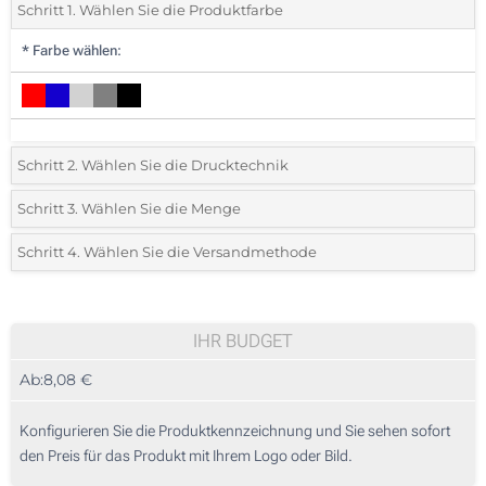
Schritt 1. Wählen Sie die Produktfarbe
*
Farbe wählen:
Schritt 2. Wählen Sie die Drucktechnik
*
Wählen Sie die Druck- und Farbtechniken für Ihr Logo:
Schritt 3. Wählen Sie die Menge
*
Bitte wählen Sie Ihre gewünschte Menge
Schritt 4. Wählen Sie die Versandmethode
1 Farbig (Auf einer Seite)
Menge
Standard
Stückpreis
2 Farbig (Auf einer Seite)
5
IHR BUDGET
3 Farbig (Auf einer Seite)
Ab:
8,08 €
10
Vollfarbdruck (Auf einer Seite)
25
Konfigurieren Sie die Produktkennzeichnung und Sie sehen sofort
Lasergravur (Auf einer Seite)
den Preis für das Produkt mit Ihrem Logo oder Bild.
50