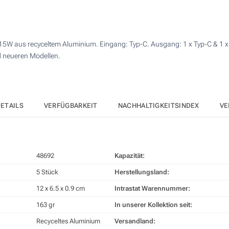
10
4 Farbig (Auf der Vorderseite)
25
Lasergravur (Auf der Vorderseite)
15W aus recyceltem Aluminium. Eingang: Typ-C. Ausgang: 1 x Typ-C & 1 
50
d neueren Modellen.
Doming mit Harz (Rückseite)
100
Andere Menge :
Ohne Werbedruck
Aktualisieren
ETAILS
VERFÜGBARKEIT
NACHHALTIGKEITSINDEX
VE
48692
Kapazität:
5 Stück
Herstellungsland:
12 x 6.5 x 0.9 cm
Intrastat Warennummer:
163 gr
In unserer Kollektion seit:
Recyceltes Aluminium
Versandland: