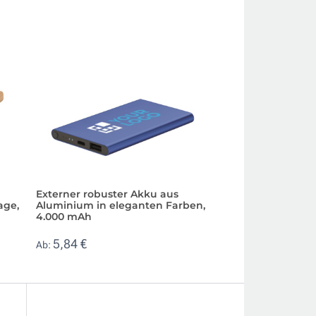
Externer robuster Akku aus
Ladegerät im Kor
age,
Aluminium in eleganten Farben,
Schnellladefunkti
4.000 mAh
16,47 €
Ab:
5,84 €
Ab: