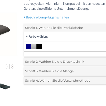
aus recyceltem Aluminium. Kompatibel mit den neuesten
Geräten, eine effiziente Unternehmenslösung.
+ Beschreibung
+ Eigenschaften
Schritt 1. Wählen Sie die Produktfarbe
*
Farbe wählen:
Schritt 2. Wählen Sie die Drucktechnik
*
Wählen Sie die Druck- und Farbtechniken für Ihr Logo:
Schritt 3. Wählen Sie die Menge
*
Bitte wählen Sie Ihre gewünschte Menge
Schritt 4. Wählen Sie die Versandmethode
1 Farbig (Auf der Vorderseite)
Menge
Standard
Stückpreis
2 Farbig (Auf der Vorderseite)
5
3 Farbig (Auf der Vorderseite)