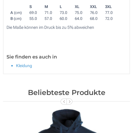
S
M
L
XL
XXL
3XL
A
(cm)
69.0
71.0
73.0
75.0
76.0
77.0
B
(cm)
55.0
57.0
60.0
64.0
68.0
72.0
Die Maße können im Druck bis zu 5% abweichen
Sie finden es auch in
Kleidung
Beliebteste Produkte