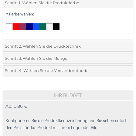
Schritt 1. Wählen Sie die Produktfarbe
*
Farbe wählen:
Schritt 2. Wählen Sie die Drucktechnik
*
Wählen Sie die Druck- und Farbtechniken für Ihr Logo:
Schritt 3. Wählen Sie die Menge
*
Mindestbestellmenge 5 (Gesamte Bestellung)
Schritt 4. Wählen Sie die Versandmethode
1 Farbig (Auf einer Seite)
Standard
Wählen Sie eine Farbe, um zu sehen, welche Mengen und Größen
2 Farbig (Auf einer Seite)
verfügbar sind.
IHR BUDGET
3 Farbig (Auf einer Seite)
Ab:
10,86 €
Preis berechnen
4 Farbig (Auf einer Seite)
Konfigurieren Sie die Produktkennzeichnung und Sie sehen sofort
Sticken (Auf einer Seite)
den Preis für das Produkt mit Ihrem Logo oder Bild.