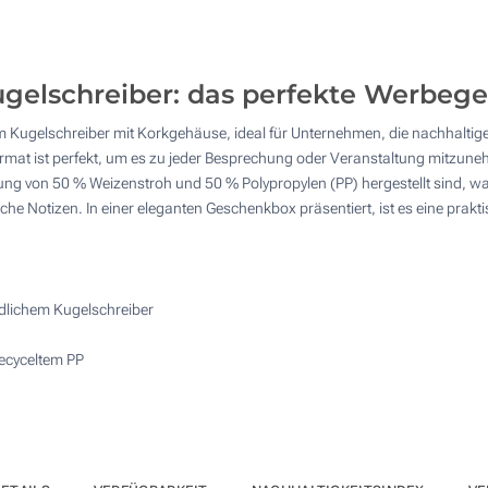
20
4 Farbig (Vorderseite)
50
Reliefdruck (Vorderseite)
ugelschreiber: das perfekte Werbeg
100
 Kugelschreiber mit Korkgehäuse, ideal für Unternehmen, die nachhaltige O
Lasergravur (Vorderseite)
200
ormat ist perfekt, um es zu jeder Besprechung oder Veranstaltung mitzuneh
hung von 50 % Weizenstroh und 50 % Polypropylen (PP) hergestellt sind, wa
Andere Menge :
Ohne Werbedruck
liche Notizen. In einer eleganten Geschenkbox präsentiert, ist es eine prak
Aktualisieren
dlichem Kugelschreiber
recyceltem PP