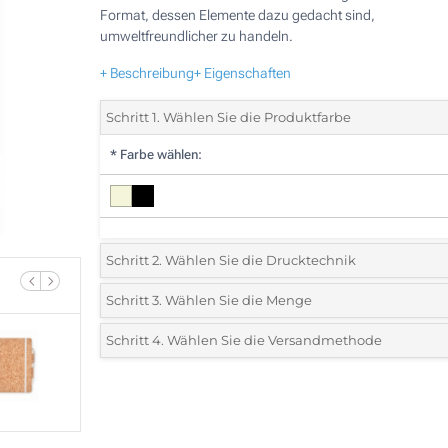
Format, dessen Elemente dazu gedacht sind,
umweltfreundlicher zu handeln.
+ Beschreibung
+ Eigenschaften
Schritt 1. Wählen Sie die Produktfarbe
*
Farbe wählen:
Schritt 2. Wählen Sie die Drucktechnik
*
Wählen Sie die Druck- und Farbtechniken für Ihr Logo:
Schritt 3. Wählen Sie die Menge
*
Bitte wählen Sie Ihre gewünschte Menge
Schritt 4. Wählen Sie die Versandmethode
1 Farbig (Vorderseite)
Menge
Standard
Stückpreis
2 Farbig (Vorderseite)
10
3 Farbig (Vorderseite)