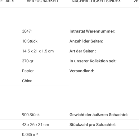
ETAILS
VERFÜGBARKEIT
NACHHALTIGKEITSINDEX
VE
38471
Intrastat Warennummer:
10 Stück
Anzahl der Seiten:
14.5 x 21 x 1.5 cm
Art der Seiten:
370 gr
In unserer Kollektion seit:
Papier
Versandland:
China
900 Stück
Gewicht der äußeren Schachtel:
43 x 26 x 31 cm
Stückzahl pro Schachtel:
0.035 m³