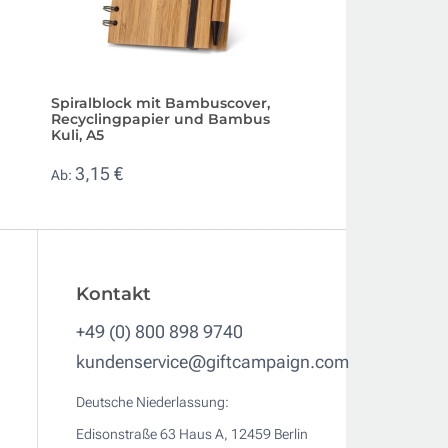
Spiralblock mit Bambuscover,
Geschenkbox mit 
Recyclingpapier und Bambus
Notizbuch und gl
Kuli, A5
Kuli, A5
3,15 €
3,50 €
Ab:
Ab:
Kontakt
+49 (0) 800 898 9740
kundenservice@giftcampaign.com
Deutsche Niederlassung:
Edisonstraße 63 Haus A, 12459 Berlin