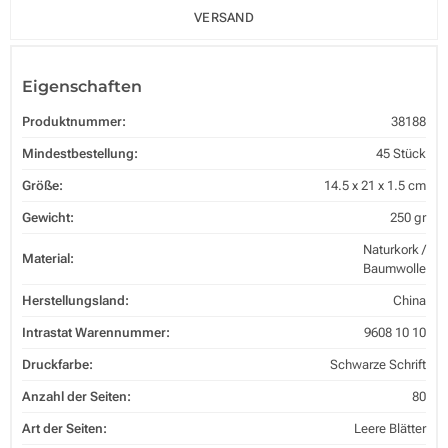
VERSAND
Eigenschaften
Produktnummer:
38188
Mindestbestellung:
45 Stück
Größe:
14.5 x 21 x 1.5 cm
Gewicht:
250 gr
Naturkork /
Material:
Baumwolle
Herstellungsland:
China
Intrastat Warennummer:
9608 10 10
Druckfarbe:
Schwarze Schrift
Anzahl der Seiten:
80
Art der Seiten:
Leere Blätter