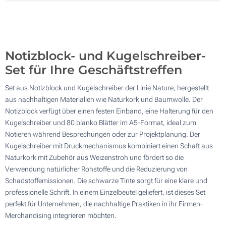
Digitaler Transferdruck in Vollfarbe (Auf dem Cover, unten)
900
Lasergravur (Auf dem Kugelschreiber)
Aktualisieren
Andere Menge :
Notizblock- und Kugelschreiber-
Ohne Werbedruck
Set für Ihre Geschäftstreffen
Set aus Notizblock und Kugelschreiber der Linie Nature, hergestellt
aus nachhaltigen Materialien wie Naturkork und Baumwolle. Der
Notizblock verfügt über einen festen Einband, eine Halterung für den
Kugelschreiber und 80 blanko Blätter im A5-Format, ideal zum
Notieren während Besprechungen oder zur Projektplanung. Der
Kugelschreiber mit Druckmechanismus kombiniert einen Schaft aus
Naturkork mit Zubehör aus Weizenstroh und fördert so die
Verwendung natürlicher Rohstoffe und die Reduzierung von
Schadstoffemissionen. Die schwarze Tinte sorgt für eine klare und
professionelle Schrift. In einem Einzelbeutel geliefert, ist dieses Set
perfekt für Unternehmen, die nachhaltige Praktiken in ihr Firmen-
Merchandising integrieren möchten.