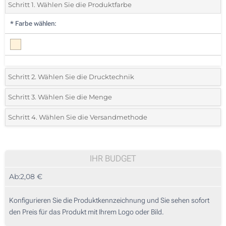
Schritt 1. Wählen Sie die Produktfarbe
*
Farbe wählen:
Schritt 2. Wählen Sie die Drucktechnik
*
Wählen Sie die Druck- und Farbtechniken für Ihr Logo:
Schritt 3. Wählen Sie die Menge
*
Bitte wählen Sie Ihre gewünschte Menge
Schritt 4. Wählen Sie die Versandmethode
1 Farbig (Auf dem Cover, unten)
Menge
Standard
Stückpreis
1 Farbig (Auf dem Kugelschreiber)
45
IHR BUDGET
2 Farbig (Auf dem Cover, unten)
Ab:
2,08 €
90
3 Farbig (Auf dem Cover, unten)
225
Konfigurieren Sie die Produktkennzeichnung und Sie sehen sofort
Lasergravur (Auf dem Cover, oben)
den Preis für das Produkt mit Ihrem Logo oder Bild.
450