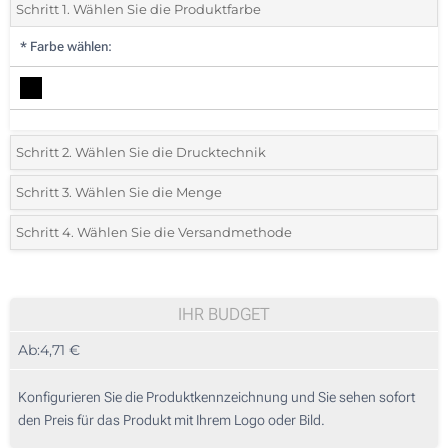
Schritt 1. Wählen Sie die Produktfarbe
*
Farbe wählen:
Schritt 2. Wählen Sie die Drucktechnik
*
Wählen Sie die Druck- und Farbtechniken für Ihr Logo:
Schritt 3. Wählen Sie die Menge
*
Bitte wählen Sie Ihre gewünschte Menge
Schritt 4. Wählen Sie die Versandmethode
1 Farbig (Auf einer Seite)
Menge
Standard
Stückpreis
2 Farbig (Auf einer Seite)
10
IHR BUDGET
3 Farbig (Auf einer Seite)
Ab:
4,71 €
20
4 Farbig (Auf einer Seite)
50
Konfigurieren Sie die Produktkennzeichnung und Sie sehen sofort
Digitaler Transferdruck in Vollfarbe (Auf einer Seite)
den Preis für das Produkt mit Ihrem Logo oder Bild.
100