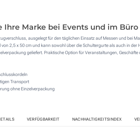
20
4 Farbig (Auf einer Seite)
50
Vollfarb-Transferdruck (Auf einer Seite)
e Ihre Marke bei Events und im Büro
100
gverschluss, ausgelegt für den täglichen Einsatz auf Messen und bei Mar
Ohne Werbedruck
200
l von 2,5 x 50 cm und kann sowohl über die Schultergurte als auch in der
zelverpackung geliefert. Praktische Option für Veranstaltungen, Geschäf
Andere Menge :
Aktualisieren
schlusskordeln
itigen Transport
ferung ohne Einzelverpackung
ETAILS
VERFÜGBARKEIT
NACHHALTIGKEITSINDEX
VE