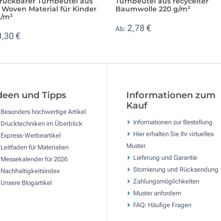
ruckbarer Turnbeutel aus
Turnbeutel aus recycelter
 Woven Material für Kinder
Baumwolle 220 g/m²
g/m²
2,78 €
Ab:
0,30 €
deen und Tipps
Informationen zum
Kauf
Besonders hochwertige Artikel
Informationen zur Bestellung
Drucktechniken im Überblick
Hier erhalten Sie Ihr virtuelles
Express-Werbeartikel
Muster
Leitfaden für Materialien
Lieferung und Garantie
Messekalender für 2026
Stornierung und Rücksendung
Nachhaltigkeitsindex
Zahlungsmöglichkeiten
Unsere Blogartikel
Muster anfordern
FAQ: Häufige Fragen