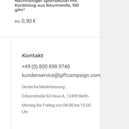
Nachhaltiger Sportbeutel mit
Turnbeutel mit H
Kordelzug aus Baumwolle, 100
recycelter Baumwo
g/m²
1,59 €
Ab:
0,90 €
Ab:
Kontakt
+49 (0) 800 898 9740
kundenservice@giftcampaign.com
Deutsche Niederlassung:
Edisonstraße 63 Haus A, 12459 Berlin
Montag bis Freitag von 08:00 bis 15:00
Uhr