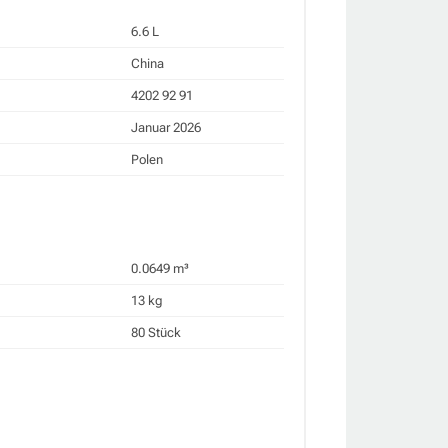
6.6 L
China
4202 92 91
Januar 2026
Polen
0.0649 m³
13 kg
80 Stück