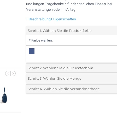
und langen Tragehenkeln für den täglichen Einsatz bei
Veranstaltungen oder im Alltag.
+ Beschreibung
+ Eigenschaften
Schritt 1. Wählen Sie die Produktfarbe
*
Farbe wählen:
Schritt 2. Wählen Sie die Drucktechnik
*
Wählen Sie die Druck- und Farbtechniken für Ihr Logo:
Schritt 3. Wählen Sie die Menge
*
Bitte wählen Sie Ihre gewünschte Menge
Schritt 4. Wählen Sie die Versandmethode
1 Farbig (Auf einer Seite)
Menge
Standard
Stückpreis
2 Farbig (Auf einer Seite)
10
3 Farbig (Auf einer Seite)