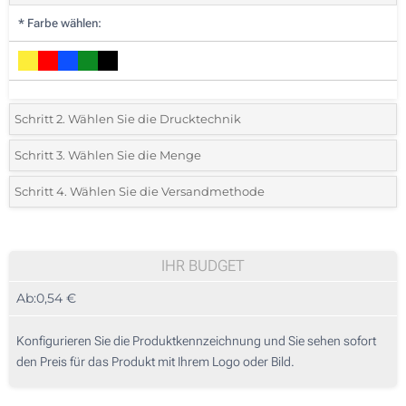
*
Farbe wählen:
Schritt 2. Wählen Sie die Drucktechnik
*
Wählen Sie die Druck- und Farbtechniken für Ihr Logo:
Schritt 3. Wählen Sie die Menge
*
Bitte wählen Sie Ihre gewünschte Menge
Schritt 4. Wählen Sie die Versandmethode
1 Farbig (Auf einer Seite)
Menge
Standard
Stückpreis
2 Farbig (Auf einer Seite)
10
IHR BUDGET
3 Farbig (Auf einer Seite)
Ab:
0,54 €
20
4 Farbig (Auf einer Seite)
50
Konfigurieren Sie die Produktkennzeichnung und Sie sehen sofort
Digitaler Transferdruck in Vollfarbe (Auf einer Seite)
den Preis für das Produkt mit Ihrem Logo oder Bild.
100
Ohne Werbedruck