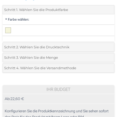
Schritt 1. Wählen Sie die Produktfarbe
*
Farbe wählen:
Schritt 2. Wählen Sie die Drucktechnik
*
Wählen Sie die Druck- und Farbtechniken für Ihr Logo:
Schritt 3. Wählen Sie die Menge
*
Bitte wählen Sie Ihre gewünschte Menge
Schritt 4. Wählen Sie die Versandmethode
1 Farbig (Auf einer Seite)
Menge
Standard
Stückpreis
2 Farbig (Auf einer Seite)
5
IHR BUDGET
3 Farbig (Auf einer Seite)
Ab:
22,60 €
10
4 Farbig (Auf einer Seite)
25
Konfigurieren Sie die Produktkennzeichnung und Sie sehen sofort
Vollfarbdruck (Auf einer Seite)
den Preis für das Produkt mit Ihrem Logo oder Bild.