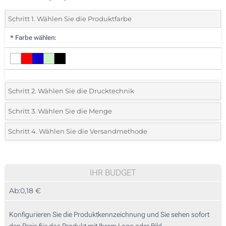
Schritt 1. Wählen Sie die Produktfarbe
*
Farbe wählen:
Schritt 2. Wählen Sie die Drucktechnik
*
Wählen Sie die Druck- und Farbtechniken für Ihr Logo:
Schritt 3. Wählen Sie die Menge
*
Bitte wählen Sie Ihre gewünschte Menge
Schritt 4. Wählen Sie die Versandmethode
1 Farbig (Auf einer Seite)
Menge
Standard
Stückpreis
2 Farbig (Auf einer Seite)
50
IHR BUDGET
3 Farbig (Auf einer Seite)
Ab:
0,18 €
100
4 Farbig (Auf einer Seite)
250
Konfigurieren Sie die Produktkennzeichnung und Sie sehen sofort
Vollfarbdruck (Auf einer Seite)
den Preis für das Produkt mit Ihrem Logo oder Bild.