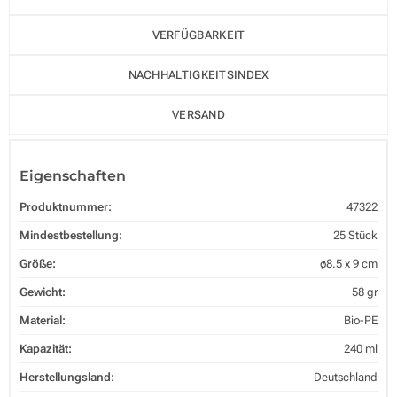
VERFÜGBARKEIT
NACHHALTIGKEITSINDEX
VERSAND
Eigenschaften
Produktnummer:
47322
Mindestbestellung:
25 Stück
Größe:
ø8.5 x 9 cm
Gewicht:
58 gr
Material:
Bio-PE
Kapazität:
240 ml
Herstellungsland:
Deutschland