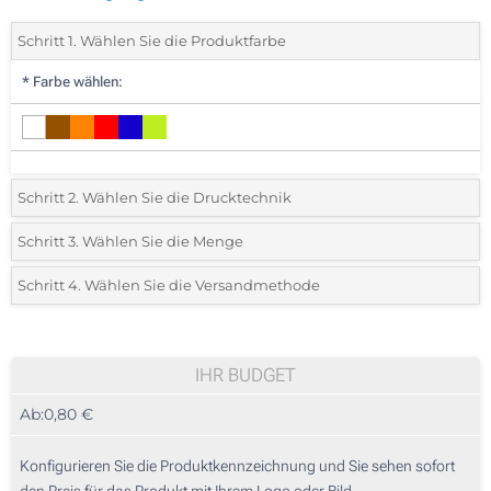
Schritt 1. Wählen Sie die Produktfarbe
*
Farbe wählen:
Schritt 2. Wählen Sie die Drucktechnik
*
Wählen Sie die Druck- und Farbtechniken für Ihr Logo:
Schritt 3. Wählen Sie die Menge
*
Bitte wählen Sie Ihre gewünschte Menge
Schritt 4. Wählen Sie die Versandmethode
1 Farbig (Rundum-Druck)
Menge
Standard
Stückpreis
Vollfarbdruck (Rundum-Druck)
25
IHR BUDGET
Ohne Werbedruck
Ab:
0,80 €
50
125
Konfigurieren Sie die Produktkennzeichnung und Sie sehen sofort
den Preis für das Produkt mit Ihrem Logo oder Bild.