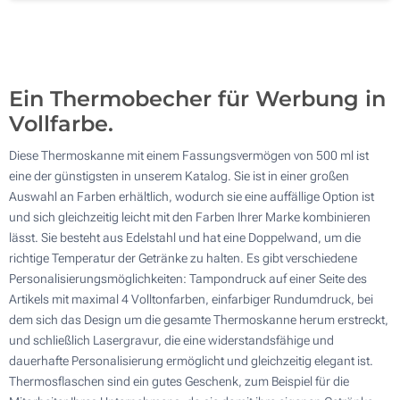
Lasergravur (Auf einer Seite)
200
Ohne Werbedruck
Aktualisieren
Andere Menge :
Ein Thermobecher für Werbung in
Vollfarbe.
Diese Thermoskanne mit einem Fassungsvermögen von 500 ml ist
eine der günstigsten in unserem Katalog. Sie ist in einer großen
Auswahl an Farben erhältlich, wodurch sie eine auffällige Option ist
und sich gleichzeitig leicht mit den Farben Ihrer Marke kombinieren
lässt. Sie besteht aus Edelstahl und hat eine Doppelwand, um die
richtige Temperatur der Getränke zu halten. Es gibt verschiedene
Personalisierungsmöglichkeiten: Tampondruck auf einer Seite des
Artikels mit maximal 4 Volltonfarben, einfarbiger Rundumdruck, bei
dem sich das Design um die gesamte Thermoskanne herum erstreckt,
und schließlich Lasergravur, die eine widerstandsfähige und
dauerhafte Personalisierung ermöglicht und gleichzeitig elegant ist.
Thermosflaschen sind ein gutes Geschenk, zum Beispiel für die