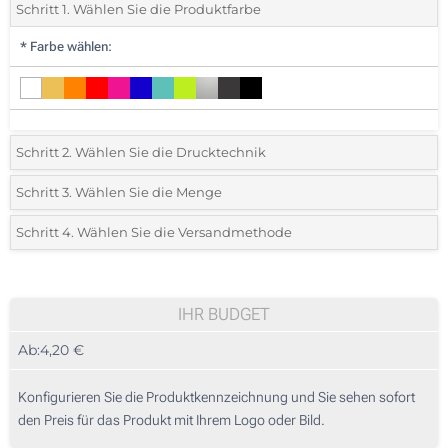
Schritt 1. Wählen Sie die Produktfarbe
*
Farbe wählen:
Schritt 2. Wählen Sie die Drucktechnik
*
Wählen Sie die Druck- und Farbtechniken für Ihr Logo:
Schritt 3. Wählen Sie die Menge
*
Bitte wählen Sie Ihre gewünschte Menge
Schritt 4. Wählen Sie die Versandmethode
1 Farbig (Rundum bedrucken)
Menge
Standard
Stückpreis
2 Farbig (Auf einer Seite)
10
IHR BUDGET
3 Farbig (Auf einer Seite)
Ab:
4,20 €
20
4 Farbig (Auf einer Seite)
50
Konfigurieren Sie die Produktkennzeichnung und Sie sehen sofort
Digitaler Druck in Vollfarbe (Rundum-Druck)
den Preis für das Produkt mit Ihrem Logo oder Bild.
100