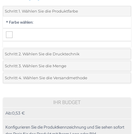
Schritt 1. Wählen Sie die Produktfarbe
*
Farbe wählen:
Schritt 2. Wählen Sie die Drucktechnik
*
Wählen Sie die Druck- und Farbtechniken für Ihr Logo:
Schritt 3. Wählen Sie die Menge
*
Bitte wählen Sie Ihre gewünschte Menge
Schritt 4. Wählen Sie die Versandmethode
1 Farbig (Auf einer Seite)
Menge
Standard
Stückpreis
Ohne Werbedruck
25
IHR BUDGET
Ab:
0,53 €
50
125
Konfigurieren Sie die Produktkennzeichnung und Sie sehen sofort
den Preis für das Produkt mit Ihrem Logo oder Bild.