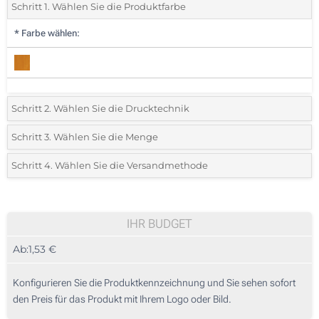
Schritt 1. Wählen Sie die Produktfarbe
*
Farbe wählen:
Schritt 2. Wählen Sie die Drucktechnik
*
Wählen Sie die Druck- und Farbtechniken für Ihr Logo:
Schritt 3. Wählen Sie die Menge
*
Bitte wählen Sie Ihre gewünschte Menge
Schritt 4. Wählen Sie die Versandmethode
1 Farbig (Vorderseite)
Menge
Standard
Stückpreis
2 Farbig (Vorderseite)
25
IHR BUDGET
3 Farbig (Vorderseite)
Ab:
1,53 €
50
4 Farbig (Vorderseite)
125
Konfigurieren Sie die Produktkennzeichnung und Sie sehen sofort
Digitaler Etikettendruck in Vollfarbe (Vorderseite)
den Preis für das Produkt mit Ihrem Logo oder Bild.
250