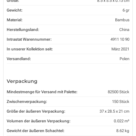
Größe:
8.5 x 5.5 x 0.13 cm
Gewicht:
6 gr
Material:
Bambus
Herstellungsland:
China
Intrastat Warennummer:
4911 10 90
In unserer Kollektion seit:
März 2021
Versandland:
Polen
Verpackung
Mindestmenge für Versand mit Palette:
82500 Stück
Zwischenverpackung:
150 Stück
Größe der äußeren Verpackung:
37 x 28.5 x 21 cm
Volumen der äußeren Verpackung:
0.022 m³
Gewicht der äußeren Schachtel:
8.62 kg