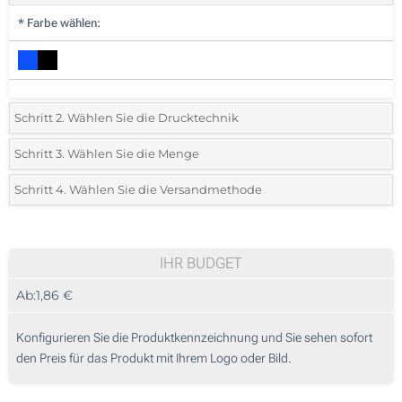
*
Farbe wählen:
Schritt 2. Wählen Sie die Drucktechnik
*
Wählen Sie die Druck- und Farbtechniken für Ihr Logo:
Schritt 3. Wählen Sie die Menge
*
Bitte wählen Sie Ihre gewünschte Menge
Schritt 4. Wählen Sie die Versandmethode
1 Farbig (Neben dem Display)
Menge
Standard
Stückpreis
1 Farbig (Auf dem Armband)
25
IHR BUDGET
Ohne Werbedruck
Ab:
1,86 €
50
125
Konfigurieren Sie die Produktkennzeichnung und Sie sehen sofort
den Preis für das Produkt mit Ihrem Logo oder Bild.
250