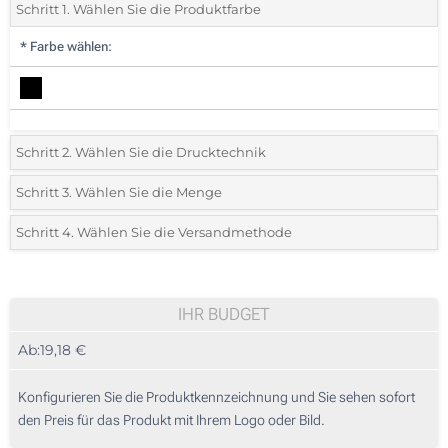
Schritt 1. Wählen Sie die Produktfarbe
*
Farbe wählen:
Schritt 2. Wählen Sie die Drucktechnik
*
Wählen Sie die Druck- und Farbtechniken für Ihr Logo:
Schritt 3. Wählen Sie die Menge
*
Bitte wählen Sie Ihre gewünschte Menge
Schritt 4. Wählen Sie die Versandmethode
Lasergravur (Auf dem Armband)
Menge
Standard
Stückpreis
Ohne Werbedruck
5
IHR BUDGET
Ab:
19,18 €
10
25
Konfigurieren Sie die Produktkennzeichnung und Sie sehen sofort
den Preis für das Produkt mit Ihrem Logo oder Bild.
50