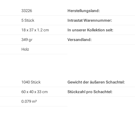
33226
Herstellungsland:
5 Stück
Intrastat Warennummer:
18 x 37 x 1.2 cm
In unserer Kollektion seit:
349 gr
Versandland:
Holz
1040 Stück
Gewicht der äußeren Schachtel:
60 x 40 x 33 cm
Stückzahl pro Schachtel:
0.079 m³