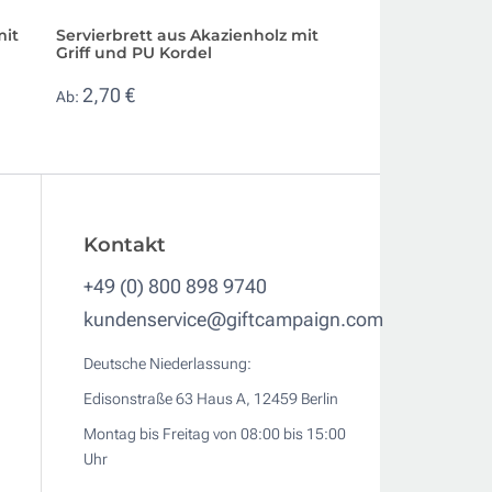
mit
Servierbrett aus Akazienholz mit
Traditionelles Ho
Griff und PU Kordel
Schneiden und Se
Snacks
2,70 €
Ab:
2,40 €
Ab:
Kontakt
+49 (0) 800 898 9740
kundenservice@giftcampaign.com
Deutsche Niederlassung:
Edisonstraße 63 Haus A, 12459 Berlin
Montag bis Freitag von 08:00 bis 15:00
Uhr