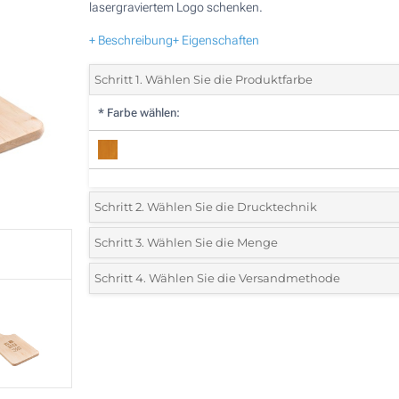
lasergraviertem Logo schenken.
+ Beschreibung
+ Eigenschaften
Schritt 1. Wählen Sie die Produktfarbe
*
Farbe wählen:
Schritt 2. Wählen Sie die Drucktechnik
*
Wählen Sie die Druck- und Farbtechniken für Ihr Logo:
Schritt 3. Wählen Sie die Menge
*
Bitte wählen Sie Ihre gewünschte Menge
Schritt 4. Wählen Sie die Versandmethode
1 Farbig (Vorderseite)
Menge
Standard
Stückpreis
2 Farbig (Vorderseite)
5
3 Farbig (Vorderseite)
10