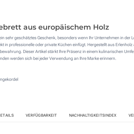
4 Farbig (Vorderseite)
25
Lasergravur (Vorderseite)
50
debrett aus europäischem Holz
Ohne Werbedruck
100
st ein sehr geschätztes Geschenk, besonders wenn Ihr Unternehmen in der L
Andere Menge :
ekt in professionelle oder private Küchen einfügt. Hergestellt aus Erlenholz
Aktualisieren
ahrung. Dieser Artikel stärkt Ihre Präsenz in einem kulinarischen Umfeld 
Kunden werden sich bei jeder Verwendung an Ihre Marke erinnern.
ängekordel
ETAILS
VERFÜGBARKEIT
NACHHALTIGKEITSINDEX
VE