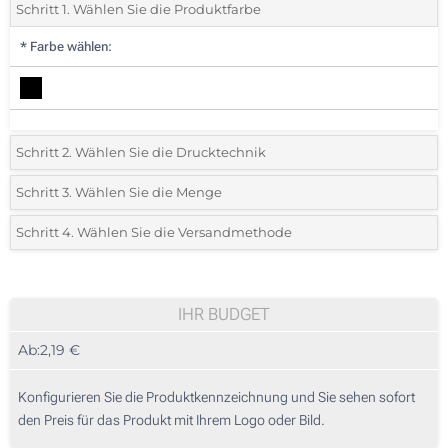
Schritt 1. Wählen Sie die Produktfarbe
*
Farbe wählen:
Schritt 2. Wählen Sie die Drucktechnik
*
Wählen Sie die Druck- und Farbtechniken für Ihr Logo:
Schritt 3. Wählen Sie die Menge
*
Bitte wählen Sie Ihre gewünschte Menge
Schritt 4. Wählen Sie die Versandmethode
1 Farbig (Vorderseite)
Menge
Standard
Stückpreis
2 Farbig (Vorderseite)
10
IHR BUDGET
3 Farbig (Vorderseite)
Ab:
2,19 €
20
4 Farbig (Vorderseite)
50
Konfigurieren Sie die Produktkennzeichnung und Sie sehen sofort
Vollfarbdruck (Auf der Tasche)
den Preis für das Produkt mit Ihrem Logo oder Bild.
100