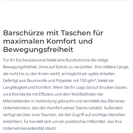
Sticken (Auf der Tasche)
200
Ohne Werbedruck
Aktualisieren
Andere Menge :
Barschürze mit Taschen für
maximalen Komfort und
Bewegungsfreiheit
Für Ihr Küchenpersonal bietet eine Bundschürze die nötige
Bewegungsfreiheit, ohne auf Schutz zu verzichten. Ihre mittlere Länge,
die nicht bis zu den Knien reicht, ermöglicht ein agiles Arbeiten.
Gefertigt aus Baumwolle und Polyester mit 150 g/m², bietet sie
Langlebigkeit und Komfort. Wenn Sie Ihr Logo darauf drucken lassen,
wird Ihre Marke mit Effizienz und dem Wohlbefinden der
Mitarbeitenden in Verbindung gebracht und vermittelt das Bild eines
Unternehmens, das den Komfort seines Teams schätzt. Außerdem
verfügt sie über zwei Taschen, die den Zugriff auf wichtige Utensilien
erleichtern. Es handelt sich um ein praktisches Hilfsmittel, das Ihre
Unternehmensidentität stärkt.