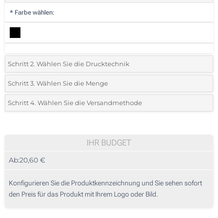
*
Farbe wählen:
Schritt 2. Wählen Sie die Drucktechnik
*
Wählen Sie die Druck- und Farbtechniken für Ihr Logo:
Schritt 3. Wählen Sie die Menge
*
Bitte wählen Sie Ihre gewünschte Menge
Schritt 4. Wählen Sie die Versandmethode
1 Farbig (Auf einer Seite)
Menge
Standard
Stückpreis
2 Farbig (Auf einer Seite)
5
IHR BUDGET
3 Farbig (Auf einer Seite)
Ab:
20,60 €
10
4 Farbig (Auf einer Seite)
25
Konfigurieren Sie die Produktkennzeichnung und Sie sehen sofort
Digitaler Transferdruck in allen Farben (Auf einer Seite)
den Preis für das Produkt mit Ihrem Logo oder Bild.
50
Ohne Werbedruck