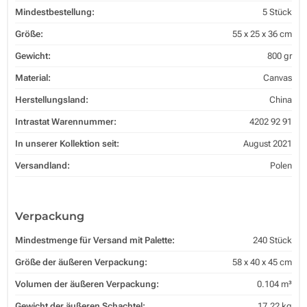
Mindestbestellung:
5 Stück
Größe:
55 x 25 x 36 cm
Gewicht:
800 gr
Material:
Canvas
Herstellungsland:
China
Intrastat Warennummer:
4202 92 91
In unserer Kollektion seit:
August 2021
Versandland:
Polen
Verpackung
Mindestmenge für Versand mit Palette:
240 Stück
Größe der äußeren Verpackung:
58 x 40 x 45 cm
Volumen der äußeren Verpackung:
0.104 m³
Gewicht der äußeren Schachtel:
17.22 kg