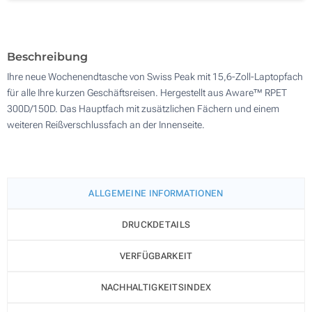
Sticken (Vorderseite)
100
Ohne Werbedruck
Aktualisieren
Andere Menge :
Beschreibung
Ihre neue Wochenendtasche von Swiss Peak mit 15,6-Zoll-Laptopfach
für alle Ihre kurzen Geschäftsreisen. Hergestellt aus Aware™ RPET
300D/150D. Das Hauptfach mit zusätzlichen Fächern und einem
weiteren Reißverschlussfach an der Innenseite.
ALLGEMEINE INFORMATIONEN
DRUCKDETAILS
VERFÜGBARKEIT
NACHHALTIGKEITSINDEX