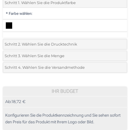
Schritt 1. Wählen Sie die Produktfarbe
*
Farbe wählen:
Schritt 2. Wählen Sie die Drucktechnik
*
Wählen Sie die Druck- und Farbtechniken für Ihr Logo:
Schritt 3. Wählen Sie die Menge
*
Bitte wählen Sie Ihre gewünschte Menge
Schritt 4. Wählen Sie die Versandmethode
1 Farbig (Vorderseite)
Menge
Standard
Stückpreis
2 Farbig (Vorderseite)
5
IHR BUDGET
3 Farbig (Vorderseite)
Ab:
18,72 €
10
4 Farbig (Vorderseite)
25
Konfigurieren Sie die Produktkennzeichnung und Sie sehen sofort
Digitaler Transferdruck in Vollfarbe (Vorderseite)
den Preis für das Produkt mit Ihrem Logo oder Bild.
50