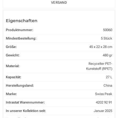
VERSAND
Eigenschaften
Produktnummer:
50060
Mindestbestellung:
5 Stück
Größe:
45 x 22 x 28 cm
Gewicht:
480 gr
Recycelter PET-
Material:
Kunststoff (RPET)
Kapazität:
27 L
Herstellungsland:
China
Marke:
Swiss Peak
Intrastat Warennummer:
4202 92 91
In unserer Kollektion seit:
Januar 2025