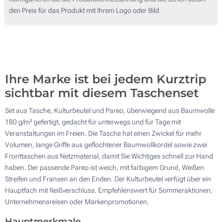
Digitaler Transferdruck in Vollfarbe (Auf der Tasche)
den Preis für das Produkt mit Ihrem Logo oder Bild.
150
Ohne Werbedruck
300
Aktualisieren
Andere Menge :
Ihre Marke ist bei jedem Kurztrip
sichtbar mit diesem Taschenset
Set aus Tasche, Kulturbeutel und Pareo, überwiegend aus Baumwolle
180 g/m² gefertigt, gedacht für unterwegs und für Tage mit
Veranstaltungen im Freien. Die Tasche hat einen Zwickel für mehr
Volumen, lange Griffe aus geflochtener Baumwollkordel sowie zwei
Fronttaschen aus Netzmaterial, damit Sie Wichtiges schnell zur Hand
haben. Der passende Pareo ist weich, mit farbigem Grund, Weißen
Streifen und Fransen an den Enden. Der Kulturbeutel verfügt über ein
Hauptfach mit Reißverschluss. Empfehlenswert für Sommeraktionen,
Unternehmensreisen oder Markenpromotionen.
Hauptmerkmale