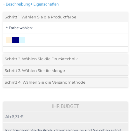
+ Beschreibung
+ Eigenschaften
Schritt 1. Wählen Sie die Produktfarbe
*
Farbe wählen:
Schritt 2. Wählen Sie die Drucktechnik
*
Wählen Sie die Druck- und Farbtechniken für Ihr Logo:
Schritt 3. Wählen Sie die Menge
*
Bitte wählen Sie Ihre gewünschte Menge
Schritt 4. Wählen Sie die Versandmethode
1 Farbig (Auf dem Handtuch)
Menge
Standard
Stückpreis
2 Farbig (Auf der Tasche)
15
IHR BUDGET
3 Farbig (Auf der Tasche)
Ab:
6,31 €
30
4 Farbig (Auf der Tasche)
75
Konfigurieren Sie die Produktkennzeichnung und Sie sehen sofort