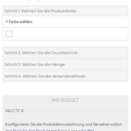
Schritt 1. Wählen Sie die Produktfarbe
*
Farbe wählen:
Schritt 2. Wählen Sie die Drucktechnik
*
Wählen Sie die Druck- und Farbtechniken für Ihr Logo:
Schritt 3. Wählen Sie die Menge
*
Bitte wählen Sie Ihre gewünschte Menge
Schritt 4. Wählen Sie die Versandmethode
1 Farbig (Auf einer Seite)
Menge
Standard
Stückpreis
Digitaler Druck in Vollfarbe (Auf einer Seite)
10
IHR BUDGET
Ohne Werbedruck
Ab:
2,72 €
20
50
Konfigurieren Sie die Produktkennzeichnung und Sie sehen sofort
den Preis für das Produkt mit Ihrem Logo oder Bild.