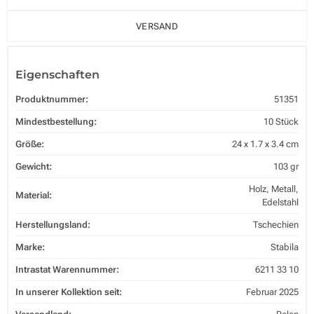
VERSAND
Eigenschaften
Produktnummer:
51351
Mindestbestellung:
10 Stück
Größe:
24 x 1.7 x 3.4 cm
Gewicht:
103 gr
Holz, Metall,
Material:
Edelstahl
Herstellungsland:
Tschechien
Marke:
Stabila
Intrastat Warennummer:
6211 33 10
In unserer Kollektion seit:
Februar 2025