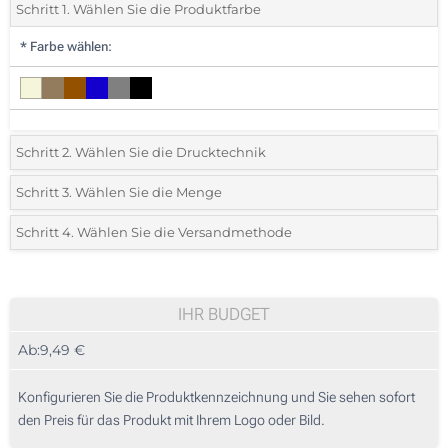
Schritt 1. Wählen Sie die Produktfarbe
*
Farbe wählen:
Schritt 2. Wählen Sie die Drucktechnik
*
Wählen Sie die Druck- und Farbtechniken für Ihr Logo:
Schritt 3. Wählen Sie die Menge
*
Bitte wählen Sie Ihre gewünschte Menge
Schritt 4. Wählen Sie die Versandmethode
1 Farbig (Auf dem Etikett)
Menge
Standard
Stückpreis
2 Farbig (Auf dem Etikett)
5
IHR BUDGET
3 Farbig (Auf dem Etikett)
Ab:
9,49 €
10
4 Farbig (Auf dem Etikett)
25
Konfigurieren Sie die Produktkennzeichnung und Sie sehen sofort
Sticken (Auf einer Seite)
den Preis für das Produkt mit Ihrem Logo oder Bild.
50