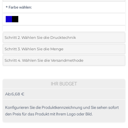
*
Farbe wählen:
Schritt 2. Wählen Sie die Drucktechnik
*
Wählen Sie die Druck- und Farbtechniken für Ihr Logo:
Schritt 3. Wählen Sie die Menge
*
Bitte wählen Sie Ihre gewünschte Menge
Schritt 4. Wählen Sie die Versandmethode
1 Farbig (Auf der Seitentasche)
Menge
Standard
Stückpreis
2 Farbig (Auf der Seitentasche)
5
IHR BUDGET
3 Farbig (Auf der Seitentasche)
Ab:
6,68 €
10
4 Farbig (Auf der Seitentasche)
25
Konfigurieren Sie die Produktkennzeichnung und Sie sehen sofort
Vollfarbdruck (Auf der Seitentasche)
den Preis für das Produkt mit Ihrem Logo oder Bild.
50
Sticken (Auf der Seitentasche)