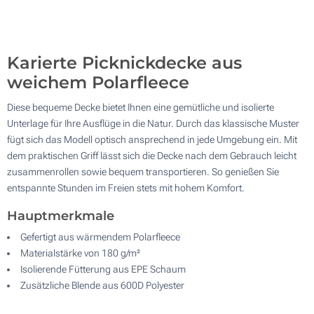
100
Ohne Werbedruck
Aktualisieren
Andere Menge :
Karierte Picknickdecke aus
weichem Polarfleece
Diese bequeme Decke bietet Ihnen eine gemütliche und isolierte
Unterlage für Ihre Ausflüge in die Natur. Durch das klassische Muster
fügt sich das Modell optisch ansprechend in jede Umgebung ein. Mit
dem praktischen Griff lässt sich die Decke nach dem Gebrauch leicht
zusammenrollen sowie bequem transportieren. So genießen Sie
entspannte Stunden im Freien stets mit hohem Komfort.
Hauptmerkmale
Gefertigt aus wärmendem Polarfleece
Materialstärke von 180 g/m²
Isolierende Fütterung aus EPE Schaum
Zusätzliche Blende aus 600D Polyester