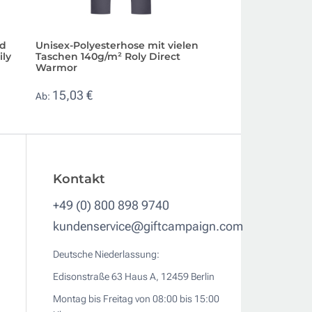
nd
Unisex-Polyesterhose mit vielen
Unisex-Jeans-Be
ily
Taschen 140g/m² Roly Direct
Baumwolle mit
Warmor
Mehrzwecktasche
15,03 €
12,63 €
Ab:
Ab:
Kontakt
+49 (0) 800 898 9740
kundenservice@giftcampaign.com
Deutsche Niederlassung:
Edisonstraße 63 Haus A, 12459 Berlin
Montag bis Freitag von 08:00 bis 15:00