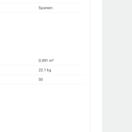
Spanien
0.091 m³
22.1 kg
50