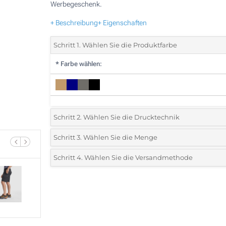
Werbegeschenk.
+ Beschreibung
+ Eigenschaften
Schritt 1. Wählen Sie die Produktfarbe
*
Farbe wählen:
Schritt 2. Wählen Sie die Drucktechnik
*
Wählen Sie die Druck- und Farbtechniken für Ihr Logo:
Schritt 3. Wählen Sie die Menge
*
Mindestbestellmenge 10 (Gesamte Bestellung)
Schritt 4. Wählen Sie die Versandmethode
Digitaler Transferdruck in Vollfarbe (Auf einer Seite)
Standard
Wählen Sie eine Farbe, um zu sehen, welche Mengen und
Ohne Werbedruck
Größen verfügbar sind.
Preis berechnen