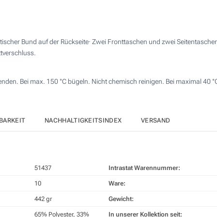
tischer Bund auf der Rückseite· Zwei Fronttaschen und zwei Seitentaschen 
ttverschluss.
wenden. Bei max. 150 °C bügeln. Nicht chemisch reinigen. Bei maximal 40 
BARKEIT
NACHHALTIGKEITSINDEX
VERSAND
51437
Intrastat Warennummer:
10
Ware:
442 gr
Gewicht:
65% Polyester, 33%
In unserer Kollektion seit: