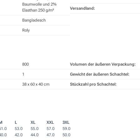
Baumwolle und 2%
Versandland:
Elasthan 250 g/m²
Bangladesch
Roly
800
Volumen der äußeren Verpackung:
1
Gewicht der äußeren Schachtel:
38 x 60 x 40 cm
Stückzahl pro Schachtel:
M
L
XL
XXL
3XL
51.0
53.0
55.0
57.0
59.0
40.0
42.0
44.0
47.0
50.0