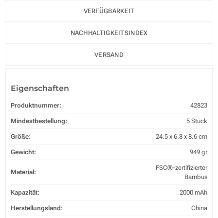
VERFÜGBARKEIT
NACHHALTIGKEITSINDEX
VERSAND
Eigenschaften
Produktnummer:
42823
Mindestbestellung:
5 Stück
Größe:
24.5 x 6.8 x 8.6 cm
Gewicht:
949 gr
FSC®-zertifizierter
Material:
Bambus
Kapazität:
2000 mAh
Herstellungsland:
China