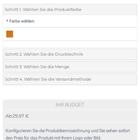
Schritt 1. Wählen Sie die Produktfarbe
*
Farbe wählen:
Schritt 2. Wählen Sie die Drucktechnik
*
Wählen Sie die Druck- und Farbtechniken für Ihr Logo:
Schritt 3. Wählen Sie die Menge
*
Bitte wählen Sie Ihre gewünschte Menge
Schritt 4. Wählen Sie die Versandmethode
1 Farbig (Auf einer Seite)
Menge
Standard
Stückpreis
2 Farbig (Auf einer Seite)
5
IHR BUDGET
3 Farbig (Auf einer Seite)
Ab:
29,97 €
10
4 Farbig (Auf einer Seite)
25
Konfigurieren Sie die Produktkennzeichnung und Sie sehen sofort
Lasergravur (Auf einer Seite)
den Preis für das Produkt mit Ihrem Logo oder Bild.