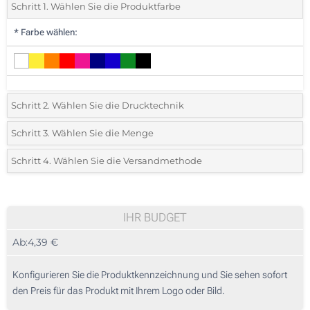
Schritt 1. Wählen Sie die Produktfarbe
*
Farbe wählen:
Schritt 2. Wählen Sie die Drucktechnik
*
Wählen Sie die Druck- und Farbtechniken für Ihr Logo:
Schritt 3. Wählen Sie die Menge
*
Bitte wählen Sie Ihre gewünschte Menge
Schritt 4. Wählen Sie die Versandmethode
1 Farbig (Auf einer Seite)
Menge
Standard
Stückpreis
2 Farbig (Auf einer Seite)
20
IHR BUDGET
3 Farbig (Auf einer Seite)
Ab:
4,39 €
40
4 Farbig (Auf einer Seite)
100
Konfigurieren Sie die Produktkennzeichnung und Sie sehen sofort
Ohne Werbedruck
den Preis für das Produkt mit Ihrem Logo oder Bild.
200