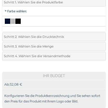
Schritt 1. Wählen Sie die Produktfarbe
*
Farbe wählen:
Schritt 2. Wählen Sie die Drucktechnik
*
Wählen Sie die Druck- und Farbtechniken für Ihr Logo:
Schritt 3. Wählen Sie die Menge
*
Bitte wählen Sie Ihre gewünschte Menge
Schritt 4. Wählen Sie die Versandmethode
Doming (Auf einer Seite)
Menge
Standard
Stückpreis
Digitaldruck (Rückseite)
10
IHR BUDGET
Ohne Werbedruck
Ab:
32,08 €
20
50
Konfigurieren Sie die Produktkennzeichnung und Sie sehen sofort
den Preis für das Produkt mit Ihrem Logo oder Bild.
100