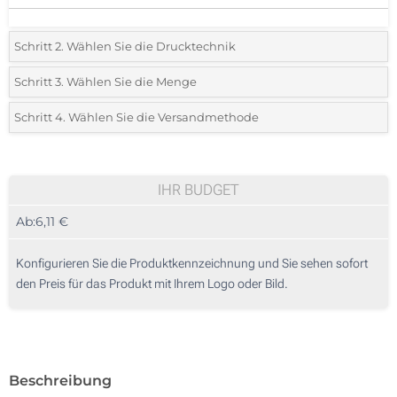
Schritt 2. Wählen Sie die Drucktechnik
*
Wählen Sie die Druck- und Farbtechniken für Ihr Logo:
Schritt 3. Wählen Sie die Menge
*
Bitte wählen Sie Ihre gewünschte Menge
Schritt 4. Wählen Sie die Versandmethode
Digitaler Druck in Vollfarbe (Auf einer Seite)
Menge
Standard
Stückpreis
Ohne Werbedruck
5
IHR BUDGET
Ab:
6,11 €
10
25
Konfigurieren Sie die Produktkennzeichnung und Sie sehen sofort
den Preis für das Produkt mit Ihrem Logo oder Bild.
50
100
Aktualisieren
Andere Menge :
Beschreibung