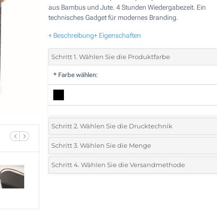
aus Bambus und Jute. 4 Stunden Wiedergabezeit. Ein
technisches Gadget für modernes Branding.
+ Beschreibung
+ Eigenschaften
Schritt 1. Wählen Sie die Produktfarbe
*
Farbe wählen:
Schritt 2. Wählen Sie die Drucktechnik
*
Wählen Sie die Druck- und Farbtechniken für Ihr Logo:
Schritt 3. Wählen Sie die Menge
*
Bitte wählen Sie Ihre gewünschte Menge
Schritt 4. Wählen Sie die Versandmethode
1 Farbig (Auf der Vorderseite)
Menge
Standard
Stückpreis
2 Farbig (Auf der Vorderseite)
5
3 Farbig (Auf der Vorderseite)