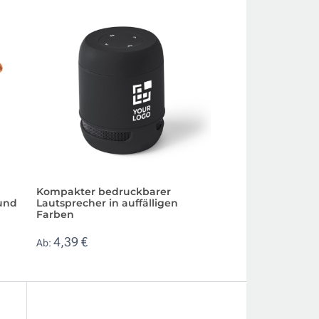
Kompakter bedruckbarer
Wasserdichter La
und
Lautsprecher in auffälligen
bis 1 Meter Tiefe
Farben
37,45 €
Ab:
4,39 €
Ab: