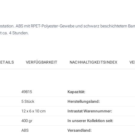
10
4 Farbig (Auf der Vorderseite)
25
Doming mit Harz (Auf der Vorderseite)
estation. ABS mit RPET-Polyester-Gewebe und schwarz beschichtetem Bamb
50
 ca. 4 Stunden.
Lasergravur (Auf der Vorderseite)
100
Andere Menge :
Ohne Werbedruck
Aktualisieren
ETAILS
VERFÜGBARKEIT
NACHHALTIGKEITSINDEX
VE
49815
Kapazität:
5 Stück
Herstellungsland:
12 x 6 x 10 cm
Intrastat Warennummer:
400 gr
In unserer Kollektion seit:
ABS
Versandland: