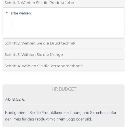
Schritt 1. Wählen Sie die Produktfarbe
*
Farbe wählen:
Schritt 2. Wählen Sie die Drucktechnik
*
Wählen Sie die Druck- und Farbtechniken für Ihr Logo:
Schritt 3. Wählen Sie die Menge
*
Bitte wählen Sie Ihre gewünschte Menge
Schritt 4. Wählen Sie die Versandmethode
1 Farbig (Auf einer Seite)
Menge
Standard
Stückpreis
2 Farbig (Auf einer Seite)
5
IHR BUDGET
3 Farbig (Auf einer Seite)
Ab:
19,52 €
10
4 Farbig (Auf einer Seite)
25
Konfigurieren Sie die Produktkennzeichnung und Sie sehen sofort
Doming mit Harz (Auf einer Seite)
den Preis für das Produkt mit Ihrem Logo oder Bild.
50