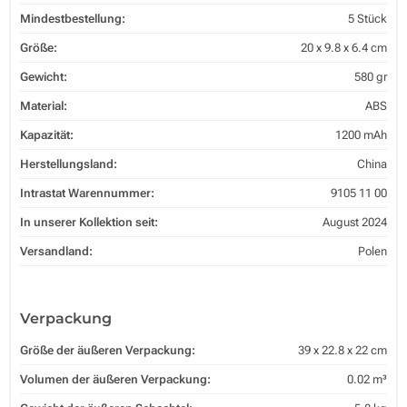
Mindestbestellung:
5 Stück
Größe:
20 x 9.8 x 6.4 cm
Gewicht:
580 gr
Material:
ABS
Kapazität:
1200 mAh
Herstellungsland:
China
Intrastat Warennummer:
9105 11 00
In unserer Kollektion seit:
August 2024
Versandland:
Polen
Verpackung
Größe der äußeren Verpackung:
39 x 22.8 x 22 cm
Volumen der äußeren Verpackung:
0.02 m³