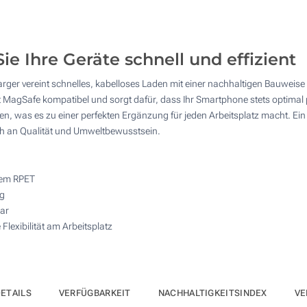
10
4 Farbig (Auf einer Seite)
25
Vollfarb-Transferdruck (Auf einer Seite)
ie Ihre Geräte schnell und effizient
50
ger vereint schnelles, kabelloses Laden mit einer nachhaltigen Bauweise a
Ohne Werbedruck
100
t MagSafe kompatibel und sorgt dafür, dass Ihr Smartphone stets optimal p
, was es zu einer perfekten Ergänzung für jeden Arbeitsplatz macht. Ein 
Andere Menge :
uch an Qualität und Umweltbewusstsein.
Aktualisieren
tem RPET
ng
ar
Flexibilität am Arbeitsplatz
ETAILS
VERFÜGBARKEIT
NACHHALTIGKEITSINDEX
VE