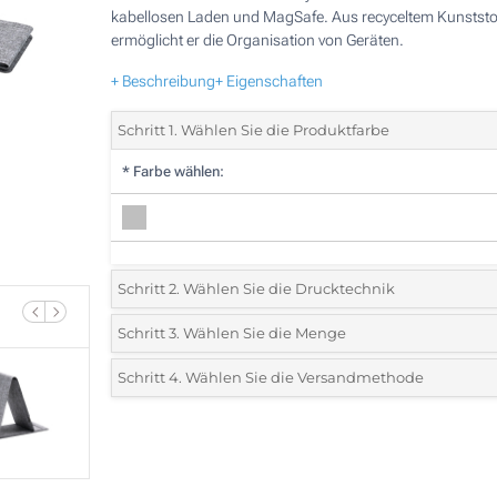
kabellosen Laden und MagSafe. Aus recyceltem Kunststof
ermöglicht er die Organisation von Geräten.
+ Beschreibung
+ Eigenschaften
Schritt 1. Wählen Sie die Produktfarbe
*
Farbe wählen:
Schritt 2. Wählen Sie die Drucktechnik
*
Wählen Sie die Druck- und Farbtechniken für Ihr Logo:
Schritt 3. Wählen Sie die Menge
*
Bitte wählen Sie Ihre gewünschte Menge
Schritt 4. Wählen Sie die Versandmethode
1 Farbig (Auf einer Seite)
Menge
Standard
Stückpreis
2 Farbig (Auf einer Seite)
5
3 Farbig (Auf einer Seite)