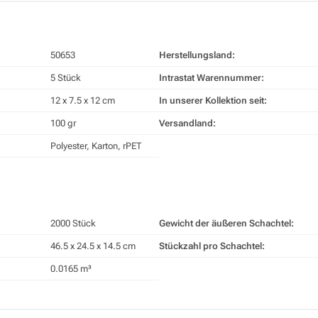
50653
Herstellungsland:
5 Stück
Intrastat Warennummer:
12 x 7.5 x 12 cm
In unserer Kollektion seit:
100 gr
Versandland:
Polyester, Karton, rPET
2000 Stück
Gewicht der äußeren Schachtel:
46.5 x 24.5 x 14.5 cm
Stückzahl pro Schachtel:
0.0165 m³