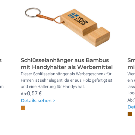
s
Schlüsselanhänger aus Bambus
Sm
mit Handyhalter als Werbemittel
mi
Dieser Schlüsselanhänger als Werbegeschenk für
Wen
Firmen ist sehr elegant, da er aus Holz gefertigt ist
ein
im
und eine Halterung für Handys hat.
las
0,57 €
Log
Ab:
Details sehen >
Ab:
Det