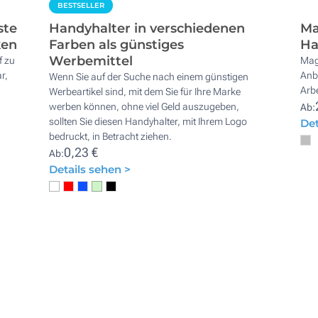
BESTSELLER
ste
Handyhalter in verschiedenen
Ma
ken
Farben als günstiges
Ha
Werbemittel
f zu
Mag
r,
Anb
Wenn Sie auf der Suche nach einem günstigen
Arbe
Werbeartikel sind, mit dem Sie für Ihre Marke
werben können, ohne viel Geld auszugeben,
Ab:
sollten Sie diesen Handyhalter, mit Ihrem Logo
Det
bedruckt, in Betracht ziehen.
0,23 €
Ab:
Details sehen >