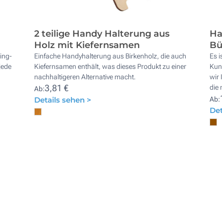
2 teilige Handy Halterung aus
Ha
Holz mit Kiefernsamen
Bü
ing-
Einfache Handyhalterung aus Birkenholz, die auch
Es i
jede
Kiefernsamen enthält, was dieses Produkt zu einer
Kun
nachhaltigeren Alternative macht.
wir
3,81 €
die 
Ab:
Details sehen >
Ab:
Det