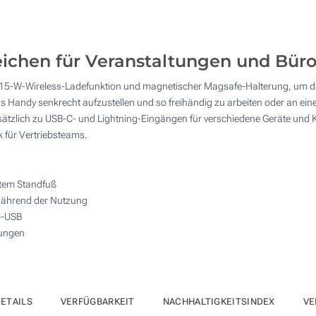
10
4 Farbig (Auf der Vorderseite)
25
Ohne Werbedruck
ichen für Veranstaltungen und Bür
50
it 15-W-Wireless-Ladefunktion und magnetischer Magsafe-Halterung, u
100
m das Handy senkrecht aufzustellen und so freihändig zu arbeiten oder an
tzlich zu USB-C- und Lightning-Eingängen für verschiedene Geräte und K
Andere Menge :
 für Vertriebsteams.
Aktualisieren
tem Standfuß
 während der Nutzung
o-USB
dungen
ETAILS
VERFÜGBARKEIT
NACHHALTIGKEITSINDEX
VE