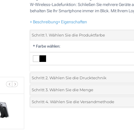
W-Wireless-Ladefunktion: Schließen Sie mehrere Geräte 
behalten Sie Ihr Smartphone immer im Blick. Mit Ihrem Lo
+ Beschreibung
+ Eigenschaften
Schritt 1. Wählen Sie die Produktfarbe
*
Farbe wählen:
Schritt 2. Wählen Sie die Drucktechnik
*
Wählen Sie die Druck- und Farbtechniken für Ihr Logo:
Schritt 3. Wählen Sie die Menge
*
Bitte wählen Sie Ihre gewünschte Menge
Schritt 4. Wählen Sie die Versandmethode
1 Farbig (Auf der Vorderseite)
Menge
Standard
Stückpreis
2 Farbig (Auf der Vorderseite)
5
3 Farbig (Auf der Vorderseite)