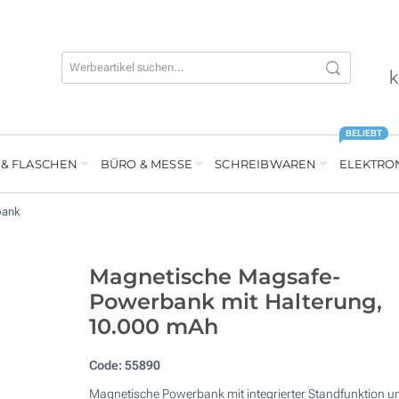
k
BELIEBT
 & FLASCHEN
BÜRO & MESSE
SCHREIBWAREN
ELEKTRO
bank
Magnetische Magsafe-
Powerbank mit Halterung,
10.000 mAh
Code:
55890
Magnetische Powerbank mit integrierter Standfunktion u