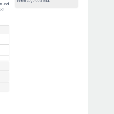
Ihrem Logo oder Bild.
an und
go!