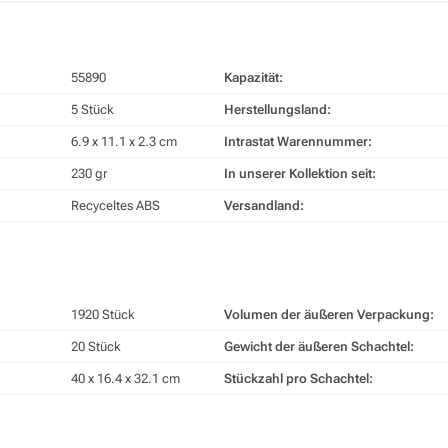
55890
Kapazität:
5 Stück
Herstellungsland:
6.9 x 11.1 x 2.3 cm
Intrastat Warennummer:
230 gr
In unserer Kollektion seit:
Recyceltes ABS
Versandland:
1920 Stück
Volumen der äußeren Verpackung:
20 Stück
Gewicht der äußeren Schachtel:
40 x 16.4 x 32.1 cm
Stückzahl pro Schachtel: