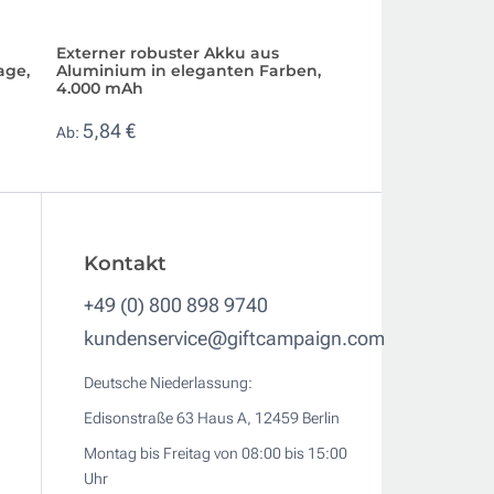
Externer robuster Akku aus
Ladegerät im Kor
age,
Aluminium in eleganten Farben,
Schnellladefunkti
4.000 mAh
16,47 €
Ab:
5,84 €
Ab:
Kontakt
+49 (0) 800 898 9740
kundenservice@giftcampaign.com
Deutsche Niederlassung:
Edisonstraße 63 Haus A, 12459 Berlin
Montag bis Freitag von 08:00 bis 15:00
Uhr