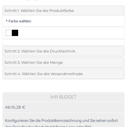
Schritt 1. Wählen Sie die Produktfarbe
*
Farbe wählen:
Schritt 2. Wählen Sie die Drucktechnik
*
Wählen Sie die Druck- und Farbtechniken für Ihr Logo:
Schritt 3. Wählen Sie die Menge
*
Bitte wählen Sie Ihre gewünschte Menge
Schritt 4. Wählen Sie die Versandmethode
Lasergravur (Auf einer Seite)
Menge
Standard
Stückpreis
Ohne Werbedruck
5
IHR BUDGET
Ab:
16,28 €
10
25
Konfigurieren Sie die Produktkennzeichnung und Sie sehen sofort
den Preis für das Produkt mit Ihrem Logo oder Bild.